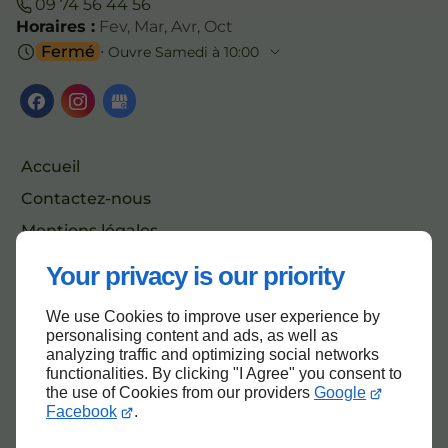
09 74 56 44 56
Horaires :
Fev, Mar, Avr, Oct
Fermé
⋅ Ouvre Samedi à 10:00
Accueil
Contactez-nous
Mentions légales
Plan du site
Your privacy is our priority
We use Cookies to improve user experience by
personalising content and ads, as well as
Haut de page
analyzing traffic and optimizing social networks
functionalities. By clicking "I Agree" you consent to
the use of Cookies from our providers
Google
Facebook
.