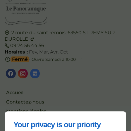
2 route du saint remois,
63550
ST REMY SUR
DUROLLE
09 74 56 44 56
Horaires :
Fev, Mar, Avr, Oct
Fermé
⋅ Ouvre Samedi à 10:00
Accueil
Contactez-nous
Mentions légales
Plan du site
Your privacy is our priority