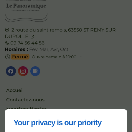
2 route du saint remois,
63550
ST REMY SUR
DUROLLE
09 74 56 44 56
Horaires :
Fev, Mar, Avr, Oct
Fermé
⋅ Ouvre demain à 10:00
Accueil
Contactez-nous
Mentions légales
Plan du site
Your privacy is our priority