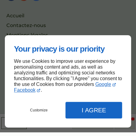
Accueil
Contactez-nous
Mentions légales
Plan du site
Your privacy is our priority
We use Cookies to improve user experience by
personalising content and ads, as well as
Haut de page
analyzing traffic and optimizing social networks
functionalities. By clicking "I Agree" you consent to
the use of Cookies from our providers
Google
Facebook
.
I AGREE
Customize
Infos
09 74 56 44 56